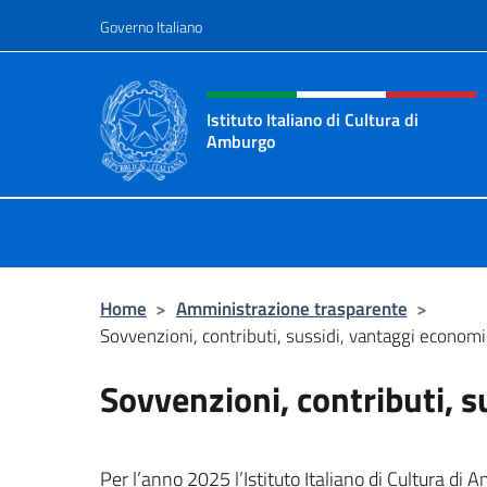
Salta al contenuto
Governo Italiano
Intestazione sito, social 
Istituto Italiano di Cultura di
Amburgo
Il sito ufficiale dell'Istituto Italian
Home
>
Amministrazione trasparente
>
Sovvenzioni, contributi, sussidi, vantaggi economi
Sovvenzioni, contributi, s
Per l’anno
2025 l’Istituto Italiano di Cultura di