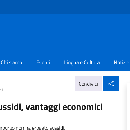
e menù
o di Cultura di Amburgo
Chi siamo
Eventi
Lingua e Cultura
Notizie
Condi
Condividi
ci
ussidi, vantaggi economici
 Amburgo
non ha erogato sussidi.