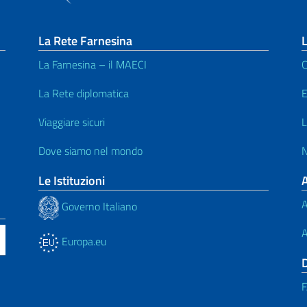
La Rete Farnesina
L
La Farnesina – il MAECI
C
La Rete diplomatica
E
Viaggiare sicuri
L
Dove siamo nel mondo
N
Le Istituzioni
A
Governo Italiano
A
Europa.eu