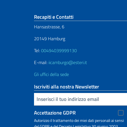
Sezione footer
Recapiti e Contatti
Hansastrasse, 6
20149 Hamburg
Tel:
00494039999130
E-mail:
iicamburgo@esteri.it
Gli uffici della sede
Iscriviti alla nostra Newsletter
Inserisci la tua email
Accettazione GDPR
Autorizzo il trattamento dei miei dati personali ai sensi
del GDPR e del Decreto Legislativo 30 giugno 2003,