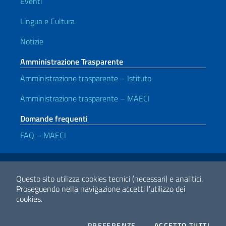
Eventi
Lingua e Cultura
Notizie
Amministrazione Trasparente
Amministrazione trasparente – Istituto
Amministrazione trasparente – MAECI
Domande frequenti
FAQ – MAECI
Link Utili
Note legali
Privacy e cookie policy
Dichiarazione di accessibilità
Questo sito utilizza cookies tecnici (necessari) e analitici.
Proseguendo nella navigazione accetti l'utilizzo dei
cookies.
2026 Copyright Ministero degli Affari Esteri e della Cooperazione
Internazionale
COOKIES
I CO
PREFERENZE
ACCETTO TUTTI