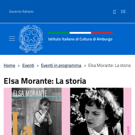
Salta al contenuto
IT
DE
Governo Italiano
Intestazione sito, social e menù
Istituto Italiano di Cultura di Amburgo
Il sito ufficiale dell'Istituto Italiano di Cult
Home
>
Eventi
>
Eventi in programma
>
Elsa Morante: La storia
Elsa Morante: La storia