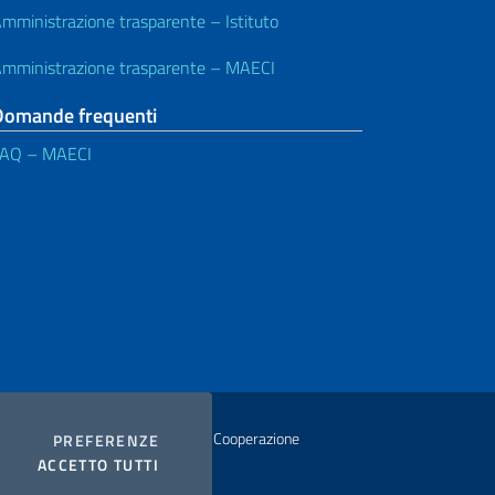
mministrazione trasparente – Istituto
mministrazione trasparente – MAECI
Domande frequenti
FAQ – MAECI
istero degli Affari Esteri e della Cooperazione
COOKIES
PREFERENZE
I COOKIES
ACCETTO TUTTI