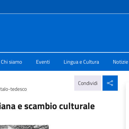
e menù
o di Cultura di Amburgo
Chi siamo
Eventi
Lingua e Cultura
Notizie
Condi
Condividi
 italo-tedesco
liana e scambio culturale