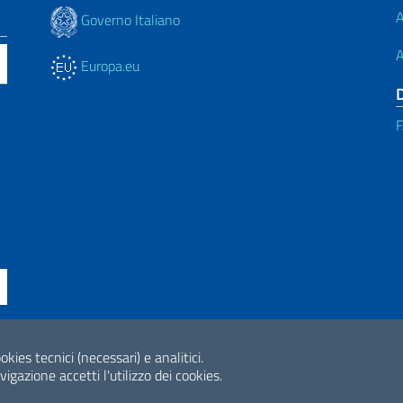
A
Governo Italiano
A
Europa.eu
ne di accessibilità
okies tecnici (necessari) e analitici.
2026 Copyright Min
gazione accetti l'utilizzo dei cookies.
Internazionale