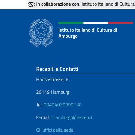
In collaborazione con:
Istituto Italiano di Cultur
Istituto Italiano di Cultura di
Amburgo
Sezione footer
Recapiti e Contatti
Hansastrasse, 6
20149 Hamburg
Tel:
00494039999130
E-mail:
iicamburgo@esteri.it
Gli uffici della sede