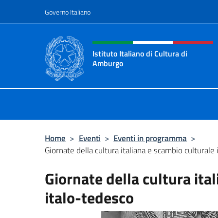
Salta al contenuto
Governo Italiano
Intestazione sito, social 
Istituto Italiano di Cultura di
Amburgo
Il sito ufficiale dell'Istituto Italian
Home
>
Eventi
>
Eventi in programma
>
Giornate della cultura italiana e scambio culturale
Giornate della cultura ita
italo-tedesco