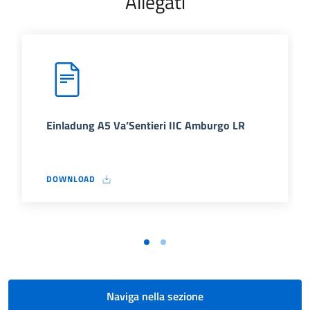
Allegati
Einladung A5 Va’Sentieri IIC Amburgo LR
DOWNLOAD
EINLADUNG A5 VA’SENTIERI IIC AMBURGO LR
Naviga nella sezione