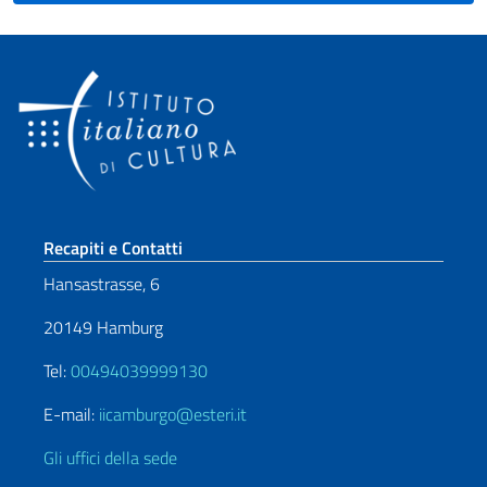
Sezione footer
Recapiti e Contatti
Hansastrasse, 6
20149 Hamburg
Tel:
00494039999130
E-mail:
iicamburgo@esteri.it
Gli uffici della sede