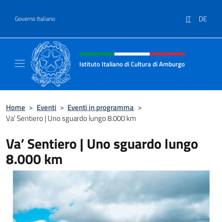
Salta al contenuto
IT
DE
Governo Italiano
Intestazione sito, social e menù
Istituto Italiano di Cultura di Amburgo
Il sito ufficiale dell'Istituto Italiano di Cult
Home
>
Eventi
>
Eventi in programma
>
Va’ Sentiero | Uno sguardo lungo 8.000 km
Va’ Sentiero | Uno sguardo lungo
8.000 km