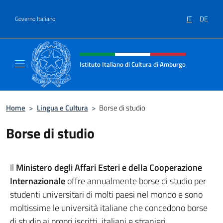
Salta al contenuto
IT
DE
Governo Italiano
Intestazione sito, social e menù
Istituto Italiano di Cultura di Amburgo
Il sito ufficiale dell'Istituto Italiano di Cult
Home
>
Lingua e Cultura
>
Borse di studio
Borse di studio
Il
Ministero degli Affari Esteri e della Cooperazione
Internazionale
offre annualmente borse di studio per
studenti universitari di molti paesi nel mondo e sono
moltissime le università italiane che concedono borse
di studio ai propri iscritti, italiani e stranieri.