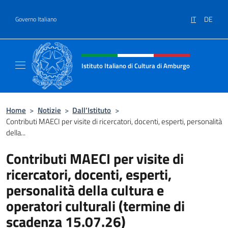
Salta al contenuto
IT
DE
Governo Italiano
Intestazione sito, social e menù
Istituto Italiano di Cultura di Amburgo
Il sito ufficiale dell'Istituto Italiano di Cult
Home
>
Notizie
>
Dall’Istituto
>
Contributi MAECI per visite di ricercatori, docenti, esperti, personalità
della...
Contributi MAECI per visite di
ricercatori, docenti, esperti,
personalità della cultura e
operatori culturali (termine di
scadenza 15.07.26)