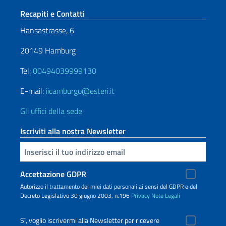
Sezione footer
Recapiti e Contatti
Hansastrasse, 6
20149 Hamburg
Tel:
00494039999130
E-mail:
iicamburgo@esteri.it
Gli uffici della sede
Iscriviti alla nostra Newsletter
Inserisci la tua email
Accettazione GDPR
Autorizzo il trattamento dei miei dati personali ai sensi del GDPR e del
Decreto Legislativo 30 giugno 2003, n.196
Privacy
Note Legali
Sì, voglio iscrivermi alla Newsletter per ricevere