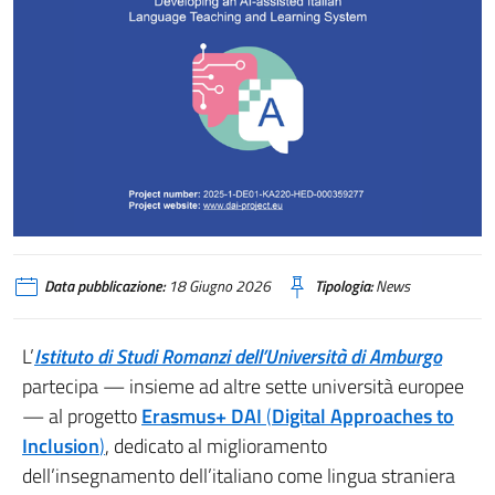
Data pubblicazione:
18 Giugno 2026
Tipologia:
News
L’
Istituto di Studi Romanzi dell’Università di Amburgo
partecipa — insieme ad altre sette università europee
— al progetto
Erasmus+ DAI
(
Digital Approaches to
Inclusion
)
, dedicato al miglioramento
dell’insegnamento dell’italiano come lingua straniera