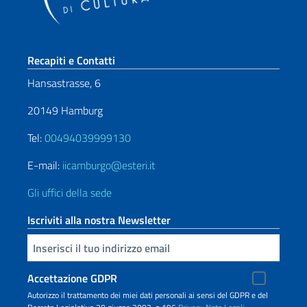
Sezione footer
Recapiti e Contatti
Hansastrasse, 6
20149 Hamburg
Tel:
00494039999130
E-mail:
iicamburgo@esteri.it
Gli uffici della sede
Iscriviti alla nostra Newsletter
Inserisci la tua email
Accettazione GDPR
Autorizzo il trattamento dei miei dati personali ai sensi del GDPR e del