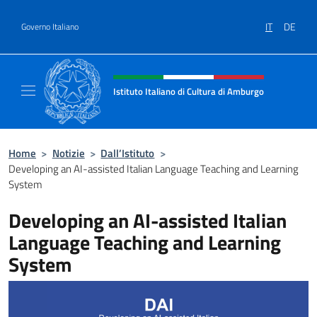
Salta al contenuto
IT
DE
Governo Italiano
Intestazione sito, social e menù
Istituto Italiano di Cultura di Amburgo
Il sito ufficiale dell'Istituto Italiano di Cult
Home
>
Notizie
>
Dall’Istituto
>
Developing an AI-assisted Italian Language Teaching and Learning
System
Developing an AI-assisted Italian
Language Teaching and Learning
System