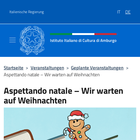
Zum Inhalt springen
IT
DE
Italienische Regierung
Header-Site, Social und Menü
Istituto Italiano di Cultura di Amburgo
Il sito ufficiale dell'Istituto Italiano di Cult
Startseite
>
Veranstaltungen
>
Geplante Veranstaltungen
>
Aspettando natale – Wir warten auf Weihnachten
Aspettando natale – Wir warten
auf Weihnachten