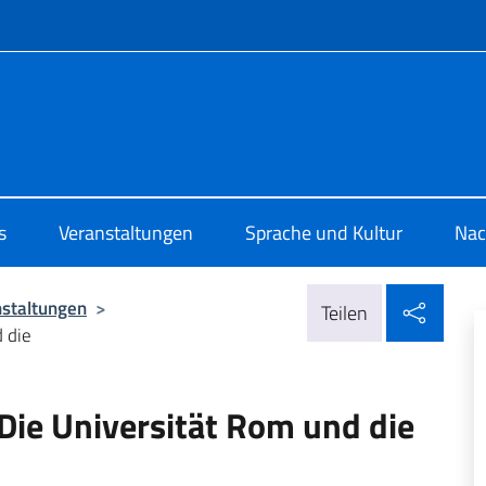
Menü
o di Cultura di Amburgo
s
Veranstaltungen
Sprache und Kultur
Nac
In so
nstaltungen
>
Teilen
 die
Die Universität Rom und die