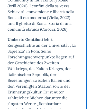
Community in 16th century Rome
(Brill 2020); I confini della salvezza.
Schiavitù, conversione e libertà nella
Roma di età moderna (Viella, 2022)
und Il ghetto di Roma. Storia di una
comunità ebraica (Carocci, 2026).
Umberto Gentiloni
lehrt
Zeitgeschichte an der Universität „La
Sapienza“ in Rom. Seine
Forschungsschwerpunkte liegen auf
der Geschichte des Zweiten
Weltkriegs, des Kalten Krieges, der
italienischen Republik, der
Beziehungen zwischen Italien und
den Vereinigten Staaten sowie der
Erinnerungskultur. Er ist Autor
zahlreicher Bücher, darunter die
jüngsten Werke „Bombardare