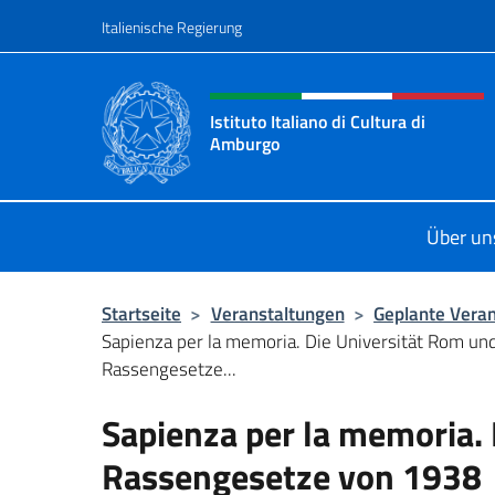
Zum Inhalt springen
Italienische Regierung
Header-Site, Social und 
Istituto Italiano di Cultura di
Amburgo
Il sito ufficiale dell'Istituto Italian
Über un
Startseite
>
Veranstaltungen
>
Geplante Vera
Sapienza per la memoria. Die Universität Rom und
Rassengesetze...
Sapienza per la memoria. 
Rassengesetze von 1938