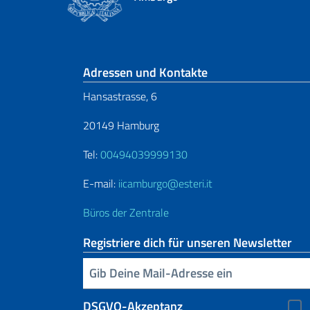
Fußbereich
Adressen und Kontakte
Hansastrasse, 6
20149 Hamburg
Tel:
00494039999130
E-mail:
iicamburgo@esteri.it
Büros der Zentrale
Registriere dich für unseren Newsletter
Geben Sie Ihre E-Mail ein
DSGVO-Akzeptanz